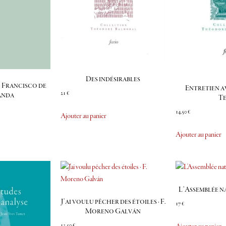
Des indésirables
· Francisco de
Entretien 
21
€
anda
T
14,50
€
Ajouter au panier
Ajouter au panier
L’Assemblée n
J’ai voulu pêcher des étoiles · F.
17
€
Moreno Galván
13,50
€