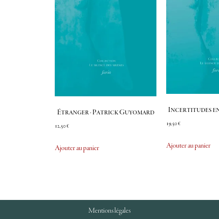
Incertitudes e
Étranger · Patrick Guyomard
19,50
€
12,50
€
Ajouter au panier
Ajouter au panier
Mentions légales