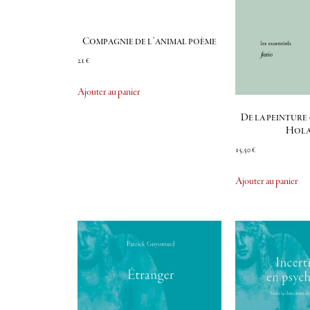
Compagnie de l’animal poème
21
€
Ajouter au panier
De la peinture 
Hol
15,50
€
Ajouter au panier