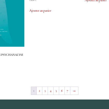
Ajouter au panier
Ajouter au panier
n psychanalyse
1
2
3
4
5
6
7
→