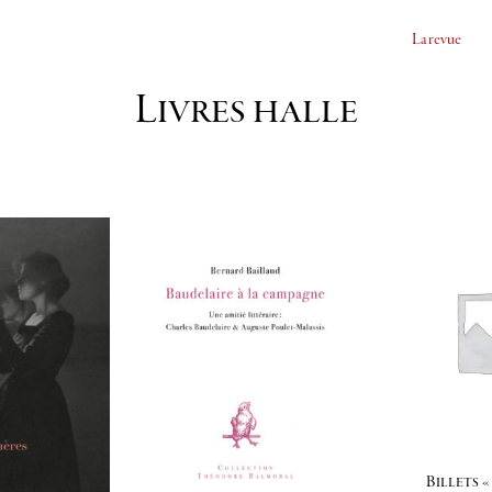
La revue
Livres halle
Billets «