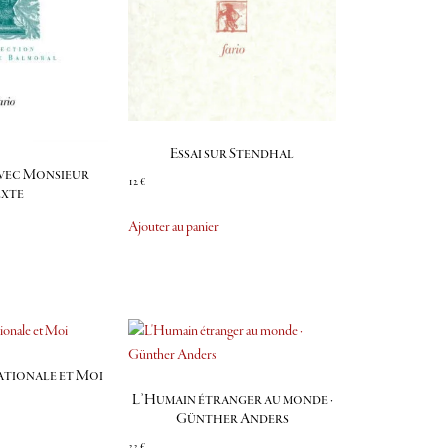
Essai sur Stendhal
avec Monsieur
12
€
exte
Ajouter au panier
ationale et Moi
L’Humain étranger au monde ·
Günther Anders
33
€