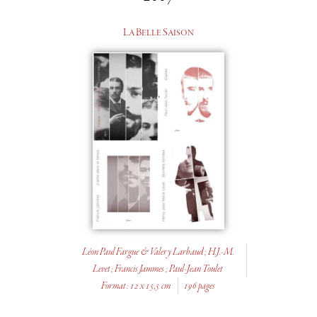
La Belle Saison
Léon Paul Fargue & Valery Larbaud ; H.J.-M.
Levet ; Francis Jammes ; Paul-Jean Toulet
Format : 12 x 15,5 cm
196 pages