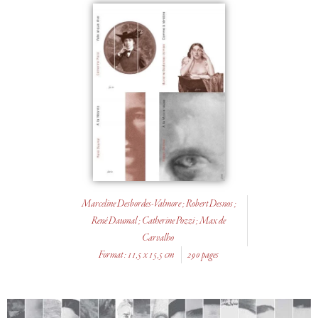
Marceline Desbordes-Valmore ; Robert Desnos ;
René Daumal ; Catherine Pozzi ; Max de
Carvalho
Format : 11,5 x 15,5 cm
290 pages