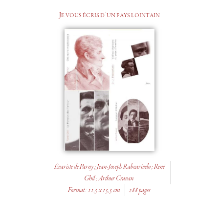
Je vous écris d’un pays lointain
Évariste de Parny ; Jean-Joseph Rabearivelo ; René
Ghil ; Arthur Cravan
Format : 11,5 x 15,5 cm
288 pages