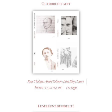
Octobre dix-sept
René Chalupt ; André Salmon ; Léon Bloy ; Laure
Format : 11,5 x 15,5 cm
192 pages
Le Serment de fidélité