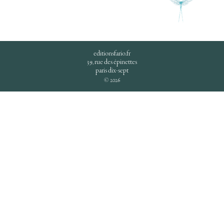
editionsfario.fr
39, rue des épinettes
paris dix-sept
© 2026