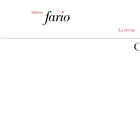
La revue
C