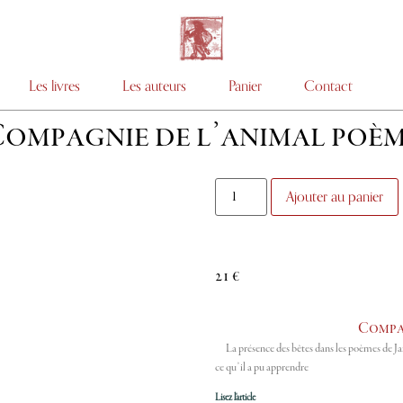
Les livres
Les auteurs
Panier
Contact
ompagnie de l’animal poè
Ajouter au panier
21
€
Compag
La présence des bêtes dans les poèmes de James
ce qu’il a pu apprendre
Lisez l'article