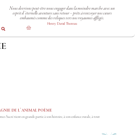
Nous devrions peut-être nous engager dans la moindre marche avec un
esprit d’éternelle aventure sans retour – prêts à renvoyer nos cœurs
embaumés comme des reliques vers nos royaumes affligés.
Henry David Thoreau
me
nie de l’animal poème
 Sacré tient en grande partie à son histoire, à son enfance rurale, à tout