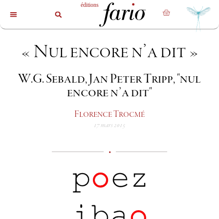
La revue
Les livres
Les auteurs
« Nul encore n’a dit »
W.G. Sebald, Jan Peter Tripp, "nul
encore n’a dit"
Florence Trocmé
17 mars 2015
•