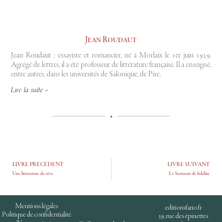
Jean Roudaut
Jean Roudaut : essayiste et romancier, né à Morlaix le 1er juin 1929.
Agrégé de lettres, il a été professeur de littérature française. Il a enseigné,
entre autres, dans les universités de Salonique, de Pise,
Lire la suite »
•
LIVRE PRÉCÉDENT
LIVRE SUIVANT
Une littérature de rêve
Le Serment de fidélité
Mentions légales
editionsfario.fr
Politique de confidentialité
39, rue des épinettes