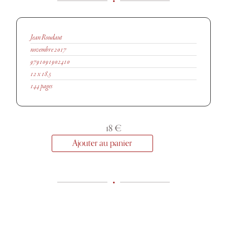
•
Jean Roudaut
novembre 2017
9791091902410
12 x 18,5
144 pages
18
€
Ajouter au panier
•