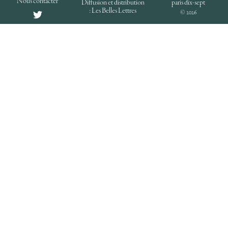
Nous contacter
Diffusion et distribution
paris dix-sept
: Les Belles Lettres
© 2026