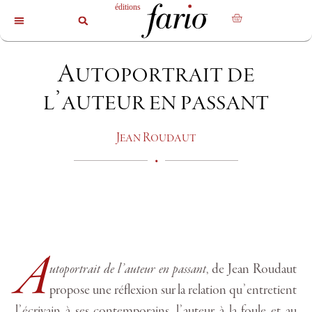
La revue
Les livres
Les auteurs
Autoportrait de
l’auteur en passant
Jean Roudaut
•
A
utoportrait de l’auteur en passant
, de Jean Roudaut
propose une réflexion sur la relation qu’entretient
l’écrivain à ses contemporains, l’auteur à la foule et au