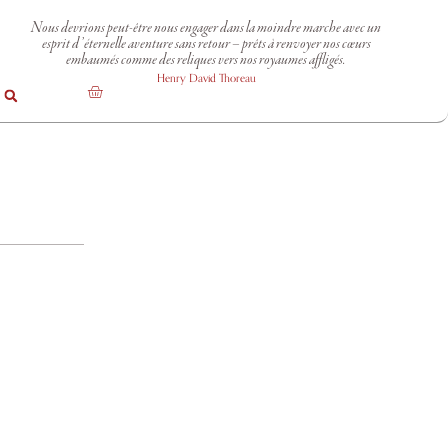
Nous devrions peut-être nous engager dans la moindre marche avec un
esprit d’éternelle aventure sans retour – prêts à renvoyer nos cœurs
embaumés comme des reliques vers nos royaumes affligés.
Henry David Thoreau