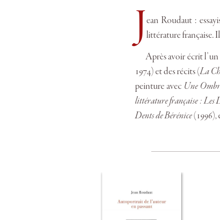
J
ean Roudaut : essayis
littérature française. 
Après avoir écrit l’un
1974) et des récits (
La C
peinture avec
Une Ombre
littérature française : Les
Dents de Bérénice
(1996), 