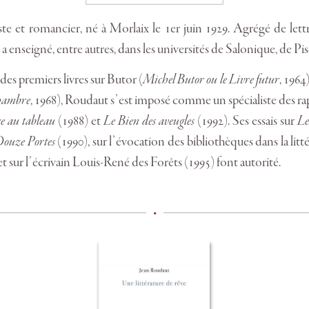
te et romancier, né à Morlaix le 1er juin 1929. Agrégé de lettre
Il a enseigné, entre autres, dans les universités de Salonique, de Pi
 des premiers livres sur Butor (
Michel Butor ou le Livre futur
, 1964
hambre
, 1968), Roudaut s’est imposé comme un spécialiste des rap
 au tableau
(1988) et
Le Bien des aveugles
(1992). Ses essais sur
Le
 Douze Portes
(1990), sur l’évocation des bibliothèques dans la litté
et sur l’écrivain Louis-René des Forêts (1995) font autorité.
•