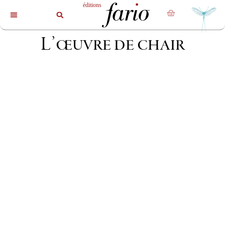
La revue
Les livres
Les auteurs
L’œuvre de chair