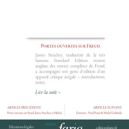
Portes ouvertes sur Freud
James Strachey, traducteur de la très
fameuse Standard Edition, version
anglaise des œuvres complètes de Freud,
a accompagné son geste d’édition d’un
appareil critique inégalé — introductions,
notes,
Lire la suite »
ARTICLE PRÉCÉDENT
ARTICLE SUIVANT
Portes ouvertes sur Freud. James Strachey et Michel Gribinski
Entretien : Paul Denis & Michel Gribinski
Mentions légales
editionsfario.fr