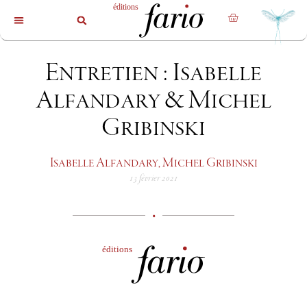
La revue
Les livres
Les auteurs
Entretien : Isabelle
Alfandary & Michel
Gribinski
Isabelle Alfandary, Michel Gribinski
13 février 2021
•