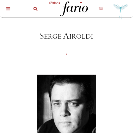
La revue
Les livres
Les auteurs
Serge Airoldi
•