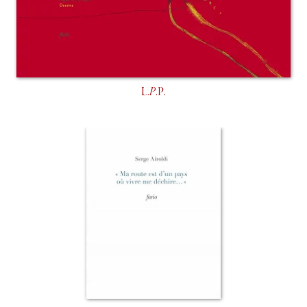
L.
P
.P.