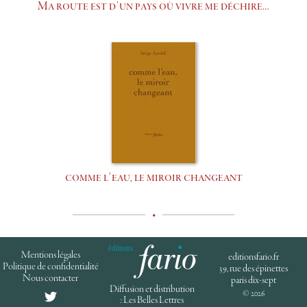
Ma route est d’un pays où vivre me déchire…
comme l’eau, le miroir changeant
•
Mentions légales
editionsfario.fr
Politique de confidentialité
39, rue des épinettes
Nous contacter
paris dix-sept
Diffusion et distribution
© 2026
: Les Belles Lettres