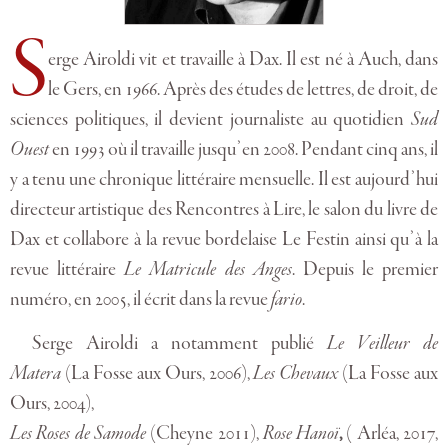
S
erge Airoldi vit et travaille à Dax. Il est né à Auch, dans
le Gers, en 1966. Après des études de lettres, de droit, de
sciences politiques, il devient journaliste au quotidien
Sud
Ouest
en 1993 où il travaille jusqu’en 2008. Pendant cinq ans, il
y a tenu une chronique littéraire mensuelle. Il est aujourd’hui
directeur artistique des Rencontres à Lire, le salon du livre de
Dax et collabore à la revue bordelaise Le Festin ainsi qu’à la
revue littéraire
Le Matricule des Anges
. Depuis le premier
numéro, en 2005, il écrit dans la revue
fario
.
Serge Airoldi a notamment publié
Le Veilleur de
Matera
(La Fosse aux Ours, 2006),
Les Chevaux
(La Fosse aux
Ours, 2004),
Les Roses de Samode
(Cheyne 2011),
Rose Hanoï
,
( Arléa, 2017,