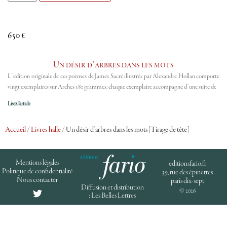
650
€
Un désir d’arbres dans les mots
L’édition originale de ces poèmes de James Sacré illustrés par Alexandre Hollan comporte
vingt exemplaires sur Arches 180 grammes, chaque exemplaire accompagné d’une suite de
Lisez l'article
Accueil
/
Livres halle
/ Un désir d’arbres dans les mots [Tirage de tête]
Mentions légales
editionsfario.fr
Politique de confidentialité
39, rue des épinettes
Nous contacter
paris dix-sept
Diffusion et distribution
© 2026
: Les Belles Lettres