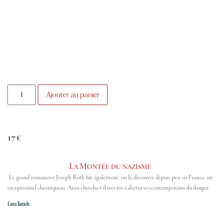
Ajouter au panier
17
€
La Montée du nazisme
Le grand romancier Joseph Roth fut également, on le découvre depuis peu en France, un
exceptionnel chroniqueur. Ainsi chercha-t-il très tôt à alerter ses contemporains du danger
Lisez l'article