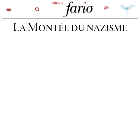
La revue
Les livres
Les auteurs
La Montée du nazisme