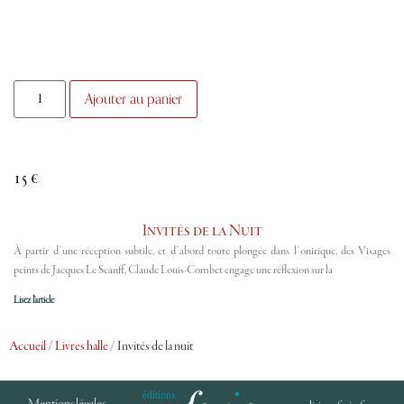
Ajouter au panier
15
€
Invités de la Nuit
À partir d’une réception subtile, et d’abord toute plongée dans l’onirique, des Visages
peints de Jacques Le Scanff, Claude Louis-Combet engage une réflexion sur la
Lisez l'article
Accueil
/
Livres halle
/ Invités de la nuit