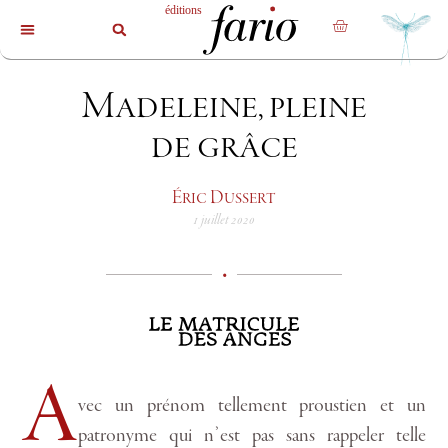
La revue
Les livres
Les auteurs
Madeleine, pleine
de grâce
Éric Dussert
1 juillet 2020
•
A
vec un prénom tellement proustien et un
patronyme qui n’est pas sans rappeler telle