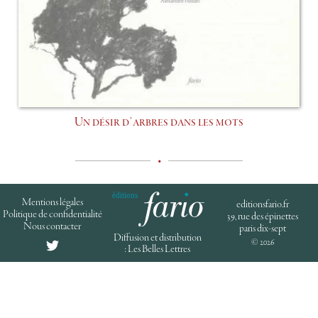
Un désir d’arbres dans les mots
•
Mentions légales
editionsfario.fr
Politique de confidentialité
39, rue des épinettes
Nous contacter
paris dix-sept
Diffusion et distribution
© 2026
: Les Belles Lettres