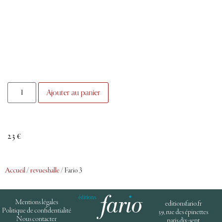
Ajouter au panier
23
€
Accueil
/
revueshalle
/ Fario 3
Mentions légales
editionsfario.fr
Politique de confidentialité
39, rue des épinettes
Nous contacter
paris dix-sept