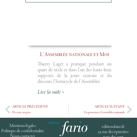
L’Assemblée nationale et Moi
Thierry Laget a pratiqué, pendant un
quart de siècle et dans l’un des hauts lieux
supposés de la joute oratoire et du
discours, l’hémicycle de l’Assemblée
Lire la suite »
ARTICLE PRÉCÉDENT
ARTICLE SUIVANT
De tout, un peu
Un proustien à l’assemblée nationale
Mentions légales
editionsfario.fr
Politique de confidentialité
39, rue des épinettes
Nous contacter
paris dix-sept