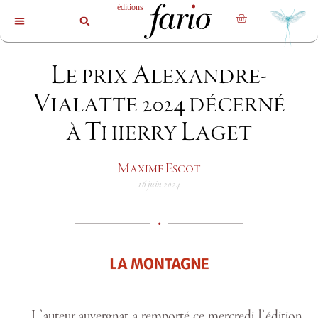
La revue
Les livres
Les auteurs
Le prix Alexandre-
Vialatte 2024 décerné
à Thierry Laget
Maxime Escot
16 juin 2024
•
L’auteur auvergnat a remporté ce mercredi l’édition