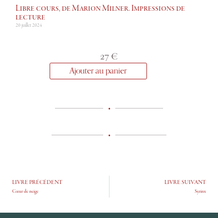
Libre cours, de Marion Milner. Impressions de
lecture
20 juillet 2024
27
€
Ajouter au panier
•
•
LIVRE PRÉCÉDENT
LIVRE SUIVANT
Cœur de neige
Syrinx