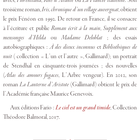
livres,
Florentiana
,
Rois d’Avanie
ou
La Fiancée italienne
. Son
troisième roman,
Iris, chronique d’un village auvergnat
, obtient
le prix Fénéon en 1992. De retour en France, il se consacre
à l’écriture et publie
Roman écrit à la main
,
Supplément aux
mensonges d’Hilda
ou
Madame Deloblat
; des essais
autobiographiques :
À des dieux inconnus
et
Bibliothèques de
nuit
( collection « L’un et l’autre », Gallimard); un portrait
de Stendhal en cinquante-trois journées ; des nouvelles
(
Atlas des amours fugaces
, L’Arbre vengeur). En 2012, son
roman
La Lanterne d’Aristote
(Gallimard) obtient le prix de
l’Académie française Maurice Genevoix.
Aux éditions Fario :
Le ciel est un grand timide
, Collection
Théodore Balmoral, 2017.
•