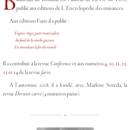
B
publié aux éditions de L’Encyclopédie des nuisances.
Aux éditions Fario il a publié :
Eugène Atget, poète matérialiste
Au fond de la couche gazeuse
En attendant la fin du monde
Il a contribué à la revue
Conférence
et aux numéros
4
,
10
,
11
,
12
,
13
et
14
de la revue
fario
.
À l’automne 2018, il a fondé, avec Marlène Soreda, la
revue
Dernier carré
(4 numéros parus).
•