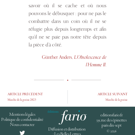
savoir où il se cache et où nous
pouvons le débusquer : pour ne pas le
combattre dans un coin où il ne se
réfugie plus depuis longtemps et afin
qu’il ne se paie pas notre tête depuis
la pièce d’à côté.
Günther Anders,
L’Obsolescence de
.
l’Homme II
•
ARTICLE PRÉCÉDENT
ARTICLE SUIVANT
Marché de la poésie 2023
Marché de la poésie
Mentions légales
editionsfario.fr
Politique de confidentialité
39, rue des épinettes
Nous contacter
paris dix-sept
Diffusion et distribution
© 2026
: Les Belles Lettres