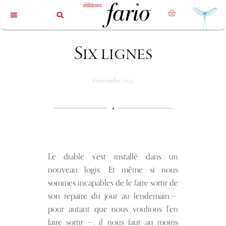
La revue
Les livres
Les auteurs
Six lignes
8 novembre 2023
•
Le diable s’est installé dans un
nouveau logis. Et même si nous
sommes incapables de le faire sortir de
son repaire du jour au lendemain —
pour autant que nous voulions l’en
faire sortir —, il nous faut au moins