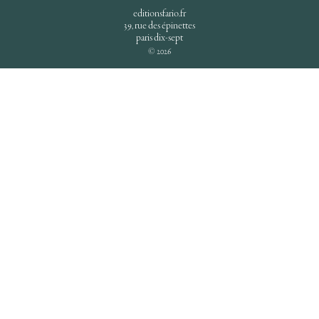
editionsfario.fr
39, rue des épinettes
paris dix-sept
© 2026