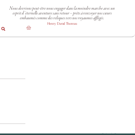
Nous devrions peut-être nous engager dans la moindre marche avec un
esprit d’éternelle aventure sans retour – prêts à renvoyer nos cœurs
embaumés comme des reliques vers nos royaumes affligés.
Henry David Thoreau