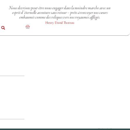
Nous devrions peut-être nous engager dans la moindre marche avec un
esprit d’éternelle aventure sans retour – prêts à renvoyer nos cœurs
embaumés comme des reliques vers nos royaumes affligés.
Henry David Thoreau