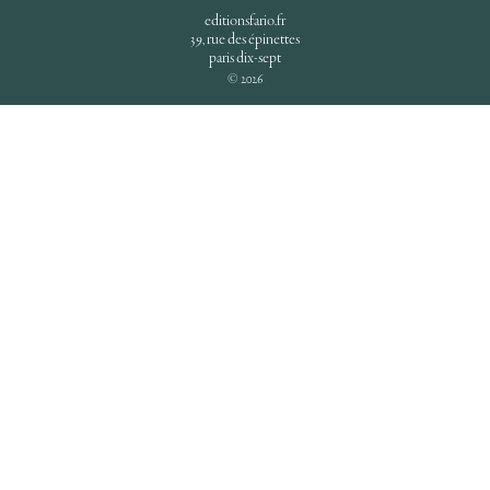
editionsfario.fr
39, rue des épinettes
paris dix-sept
© 2026