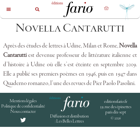
La revue
Les livres
Les auteurs
Novella Cantarutti
Après des études de lettres à Udine, Milan et Rome,
Novella
Cantarutti
est devenue professeur de littérature italienne et
d’histoire à Udine où elle s’est éteinte en septembre 2009.
Elle a publié ses premiers poèmes en 1946, puis en 1947 dans
Quaderno romanzo, l’une des revues de Pier Paolo Pasolini.
Mentions légales
editionsfario.fr
Politique de confidentialité
39, rue des épinettes
Nous contacter
paris dix-sept
Diffusion et distribution
© 2026
: Les Belles Lettres